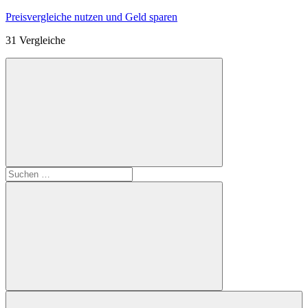
Zum
Preisvergleiche nutzen und Geld sparen
Inhalt
31 Vergleiche
springen
Suchen
nach:
Suchen