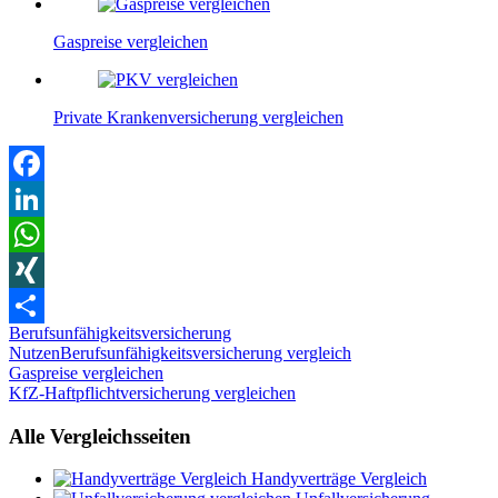
Gaspreise vergleichen
Private Krankenversicherung vergleichen
Facebook
LinkedIn
WhatsApp
XING
Berufsunfähigkeitsversicherung
Teilen
Nutzen
Berufsunfähigkeitsversicherung vergleich
Beitragsnavigation
Vorheriger
Gaspreise vergleichen
Beitrag:
Nächster
KfZ-Haftpflichtversicherung vergleichen
Beitrag:
Alle Vergleichsseiten
Handyverträge Vergleich