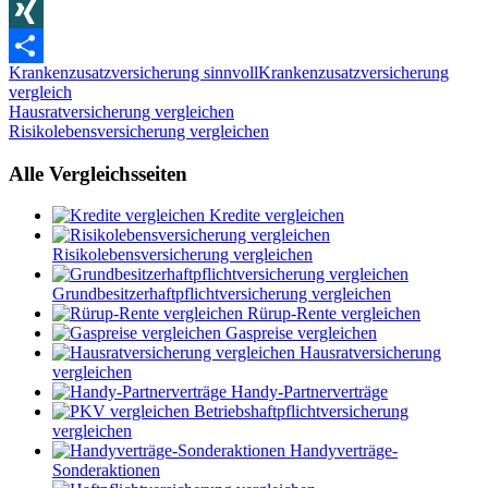
WhatsApp
XING
Krankenzusatzversicherung sinnvoll
Krankenzusatzversicherung
Teilen
vergleich
Beitragsnavigation
Vorheriger
Hausratversicherung vergleichen
Beitrag:
Nächster
Risikolebensversicherung vergleichen
Beitrag:
Alle Vergleichsseiten
Kredite vergleichen
Risikolebensversicherung vergleichen
Grundbesitzerhaftpflichtversicherung vergleichen
Rürup-Rente vergleichen
Gaspreise vergleichen
Hausratversicherung
vergleichen
Handy-Partnerverträge
Betriebshaftpflichtversicherung
vergleichen
Handyverträge-
Sonderaktionen