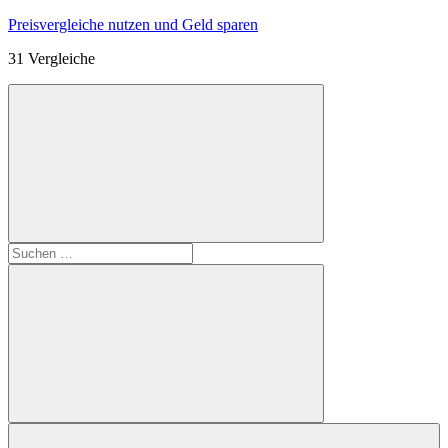
Zum
Preisvergleiche nutzen und Geld sparen
Inhalt
31 Vergleiche
springen
Suchen
nach:
Suchen