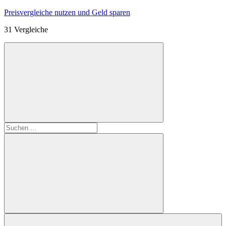
Zum
Preisvergleiche nutzen und Geld sparen
Inhalt
31 Vergleiche
springen
Suchen
nach:
Suchen