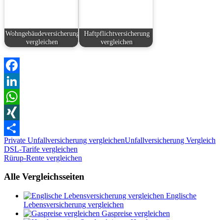
Wohngebäudeversicherung
Haftpflichtversicherung
vergleichen
vergleichen
Facebook
LinkedIn
WhatsApp
XING
Private Unfallversicherung vergleichen
Unfallversicherung Vergleich
Teilen
Beitragsnavigation
Vorheriger
DSL-Tarife vergleichen
Beitrag:
Nächster
Rürup-Rente vergleichen
Beitrag:
Alle Vergleichsseiten
Englische
Lebensversicherung vergleichen
Gaspreise vergleichen